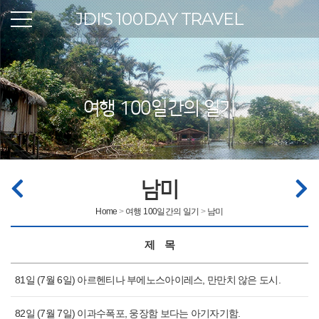
JDI′S
100
DAY TRAVEL
여행 100일간의 일기
남미
Home
>
여행 100일간의 일기
>
남미
제 목
81일 (7월 6일) 아르헨티나 부에노스아이레스, 만만치 않은 도시.
82일 (7월 7일) 이과수폭포, 웅장함 보다는 아기자기함.